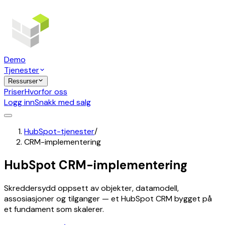
Demo
Tjenester
Ressurser
Priser
Hvorfor oss
Logg inn
Snakk med salg
HubSpot-tjenester
/
CRM-implementering
HubSpot CRM-implementering
Skreddersydd oppsett av objekter, datamodell,
assosiasjoner og tilganger — et HubSpot CRM bygget på
et fundament som skalerer.