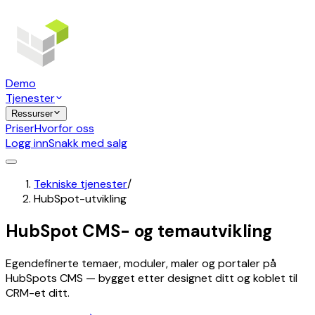
Demo
Tjenester
Ressurser
Priser
Hvorfor oss
Logg inn
Snakk med salg
Tekniske tjenester
/
HubSpot-utvikling
HubSpot CMS- og temautvikling
Egendefinerte temaer, moduler, maler og portaler på
HubSpots CMS — bygget etter designet ditt og koblet til
CRM-et ditt.