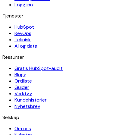
Logg inn
Tjenester
HubSpot
RevOps
Teknisk
AI og data
Ressurser
Gratis HubSpot-audit
Blogg
Ordliste
Guider
Verktøy
Kundehistorier
Nyhetsbrev
Selskap
Om oss
Nyheter