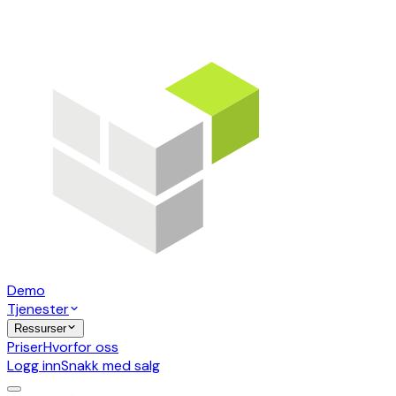
Demo
Tjenester
Ressurser
Priser
Hvorfor oss
Logg inn
Snakk med salg