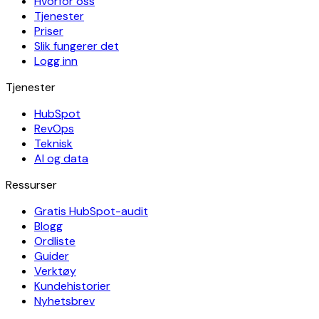
Hvorfor oss
Tjenester
Priser
Slik fungerer det
Logg inn
Tjenester
HubSpot
RevOps
Teknisk
AI og data
Ressurser
Gratis HubSpot-audit
Blogg
Ordliste
Guider
Verktøy
Kundehistorier
Nyhetsbrev