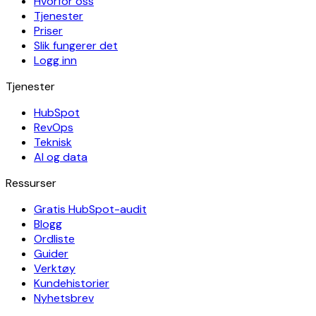
Hvorfor oss
Tjenester
Priser
Slik fungerer det
Logg inn
Tjenester
HubSpot
RevOps
Teknisk
AI og data
Ressurser
Gratis HubSpot-audit
Blogg
Ordliste
Guider
Verktøy
Kundehistorier
Nyhetsbrev